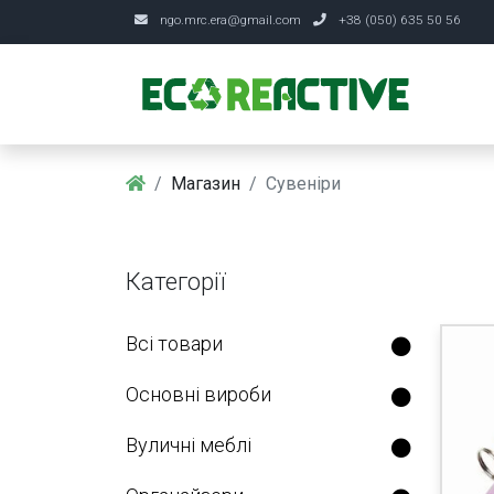
ngo.mrc.era@gmail.com
+38 (050) 635 50 56
Головна
Магазин
Сувеніри
Категорії
Всі товари
Основні вироби
Вуличні меблі