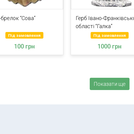
-брелок “Сова”
Герб Івано-Франківськ
області “Галка”
Під замовлення
Під замовлення
100 грн
1000 грн
Показати ще